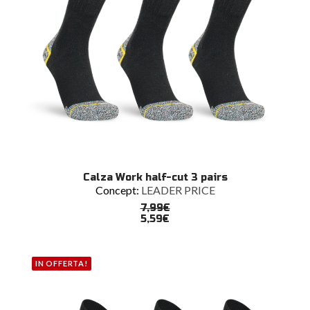
Questo
SCEGLI
Calza Work half-cut 3 pairs
prodotto
Concept:
LEADER PRICE
ha
più
7,99
€
varianti.
5,59
€
Le
opzioni
possono
IN OFFERTA!
essere
scelte
nella