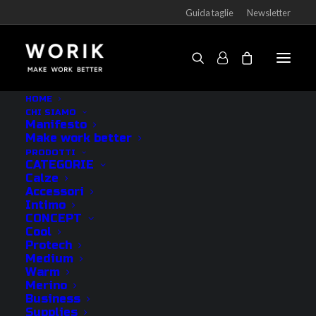
Guida taglie
Newsletter
HOME
CHI SIAMO
Manifesto
CATEGORIE
Make work better
PRODOTTI
CATEGORIE
Calze
Outlet
Accessori
Intimo
Calze
CONCEPT
Intimo
Cool
Protech
Accessori
Medium
Vedi tutti
Warm
Merino
Business
CONCEPT
Supplies