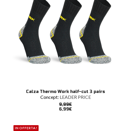
pagina
del
prodotto
Questo
SCEGLI
Calza Thermo Work half-cut 3 pairs
prodotto
Concept:
LEADER PRICE
ha
più
9,99
€
varianti.
6,99
€
Le
opzioni
possono
IN OFFERTA!