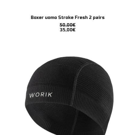
Questo
SCEGLI
Boxer uomo Stroke Fresh 2 pairs
prodotto
ha
50,00
€
più
35,00
€
varianti.
Le
opzioni
possono
essere
scelte
nella
pagina
del
prodotto