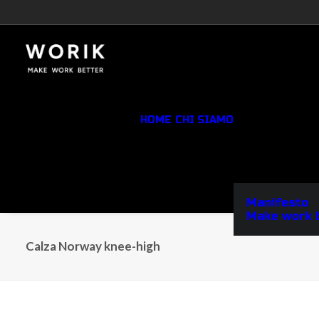
HOME
CHI SIAMO
Manifesto
Make work 
Calza Norway knee-high