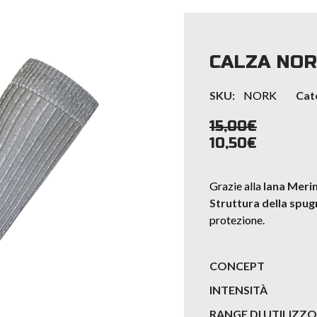
CALZA NOR
SKU:
NORK
Cat
15,00
€
10,50
€
Grazie alla
lana Meri
Struttura della spug
protezione.
CONCEPT
INTENSITÀ
RANGE DI UTILIZZO