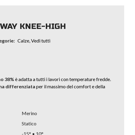
WAY KNEE-HIGH
egorie:
Calze
,
Vedi tutti
no 38%
è adatta a tutti i lavori con temperature fredde.
na differenziata
per il massimo del comfort e della
Merino
Statico
-15° • 10°