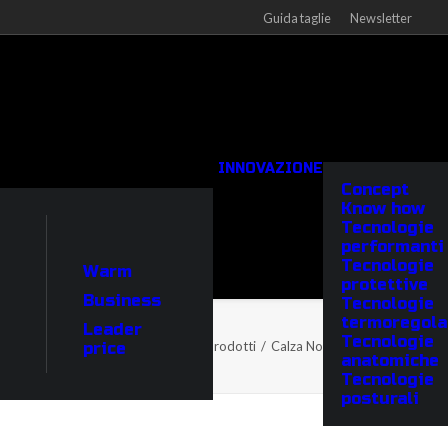
Guida taglie
Newsletter
INNOVAZIONE
Concept
Know how
Tecnologie
performanti
Tecnologie
Warm
protettive
Business
Tecnologie
termoregola
Leader
Tecnologie
Home
Prodotti
Calza Norway knee-high
price
anatomiche
Tecnologie
posturali