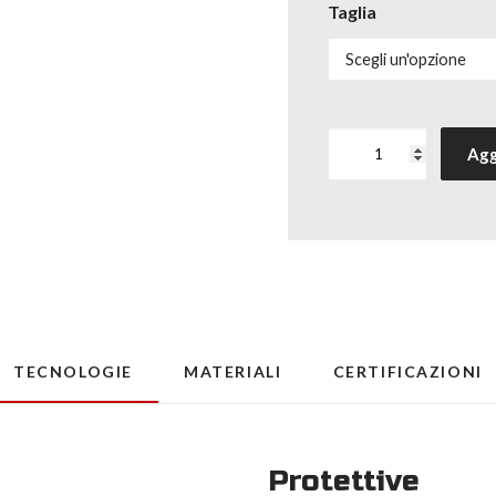
Taglia
Calza
Agg
Norway
knee-
high
quantità
TECNOLOGIE
MATERIALI
CERTIFICAZIONI
Protettive