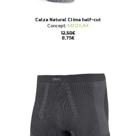
Questo
SCEGLI
Calza Natural Clima half-cut
prodotto
Concept:
MEDIUM
ha
più
12,50
€
varianti.
8,75
€
Le
opzioni
possono
essere
scelte
nella
pagina
del
prodotto