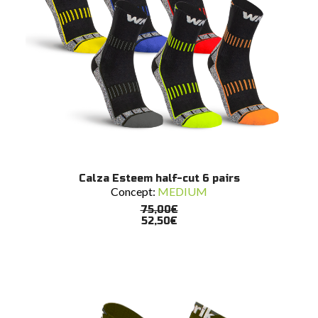
Questo
SCEGLI
Calza Esteem half-cut 6 pairs
prodotto
Concept:
MEDIUM
ha
più
75,00
€
varianti.
52,50
€
Le
opzioni
possono
essere
scelte
nella
pagina