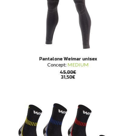
Questo
SCEGLI
Pantalone Weimar unisex
prodotto
Concept:
MEDIUM
ha
più
45,00
€
varianti.
31,50
€
Le
opzioni
possono
essere
scelte
nella
pagina
del
prodotto