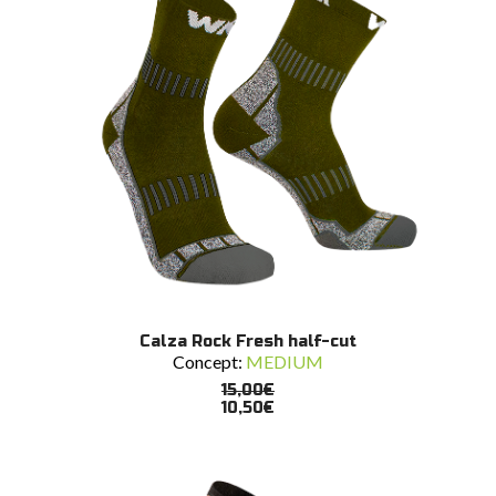
del
prodotto
Questo
SCEGLI
Calza Rock Fresh half-cut
prodotto
Concept:
MEDIUM
ha
più
15,00
€
varianti.
10,50
€
Le
opzioni
possono
essere