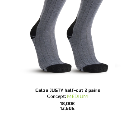
Questo
SCEGLI
Calza JUSTY half-cut 2 pairs
prodotto
Concept:
MEDIUM
ha
più
18,00
€
varianti.
12,60
€
Le
opzioni
possono
essere