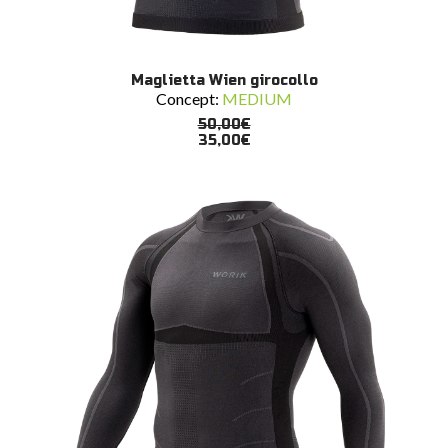
Questo
SCEGLI
Maglietta Wien girocollo
prodotto
Concept:
MEDIUM
ha
più
50,00
€
varianti.
35,00
€
Le
opzioni
possono
essere
scelte
nella
pagina
del
prodotto