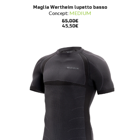
Questo
SCEGLI
Maglia Wertheim lupetto basso
prodotto
Concept:
MEDIUM
ha
più
65,00
€
varianti.
45,50
€
Le
opzioni
possono
essere
scelte
nella
pagina
del
prodotto