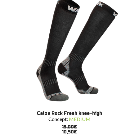
scelte
nella
pagina
del
prodotto
Questo
SCEGLI
Calza Rock Fresh knee-high
prodotto
Concept:
MEDIUM
ha
più
15,00
€
varianti.
10,50
€
Le