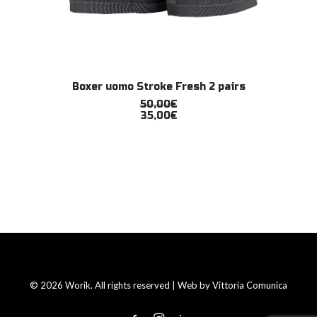
Questo
SCEGLI
Boxer uomo Stroke Fresh 2 pairs
prodotto
ha
50,00
€
più
35,00
€
varianti.
Le
opzioni
possono
essere
scelte
nella
pagina
del
prodotto
© 2026 Worik. All rights reserved | Web by
Vittoria Comunica