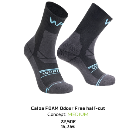
scelte
nella
pagina
del
prodotto
Questo
SCEGLI
Calza FOAM Odour Free half-cut
prodotto
Concept:
MEDIUM
ha
più
22,50
€
varianti.
15,75
€
Le