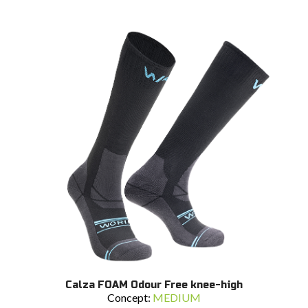
opzioni
possono
essere
scelte
nella
pagina
del
prodotto
Questo
SCEGLI
Calza FOAM Odour Free knee-high
prodotto
Concept:
MEDIUM
ha