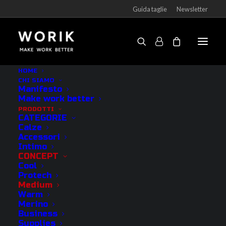
Guida taglie
Newsletter
HOME
CHI SIAMO
Manifesto
Rimuovi i filtri
Make work better
PRODOTTI
CATEGORIE
CATEGORIE
Calze
Accessori
Intimo
Outlet
CONCEPT
Cool
Calze
Protech
Intimo
Medium
Warm
Accessori
Merino
Vedi tutti
Business
Supplies