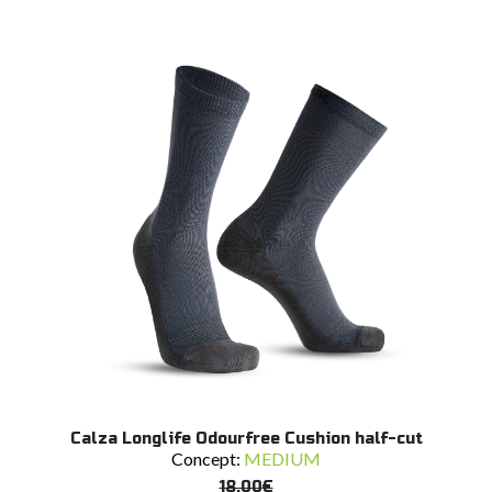
opzioni
possono
essere
scelte
nella
pagina
del
prodotto
Questo
SCEGLI
Calza Longlife Odourfree Cushion half-cut
prodotto
Concept:
MEDIUM
ha
più
18,00
€