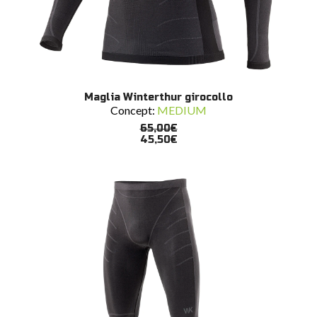
Questo
SCEGLI
Maglia Winterthur girocollo
prodotto
Concept:
MEDIUM
ha
più
65,00
€
varianti.
45,50
€
Le
opzioni
possono
essere
scelte
nella
pagina
del
prodotto