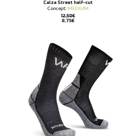
SCEGLI
Calza Street half-cut
prodotto
Concept:
MEDIUM
ha
più
12,50
€
varianti.
8,75
€
Le
opzioni
possono
essere
scelte
nella
pagina
del
prodotto