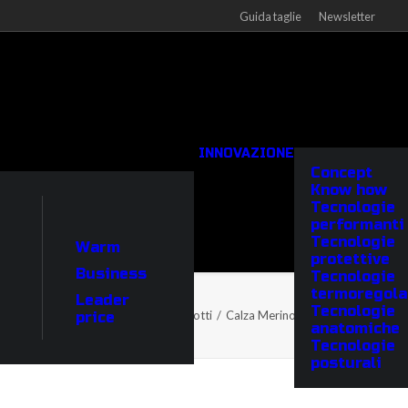
Guida taglie
Newsletter
INNOVAZIONE
Concept
Know how
Tecnologie
performanti
Tecnologie
Warm
protettive
Business
Tecnologie
termoregola
Leader
Tecnologie
Home
Prodotti
Calza Merino Heavy half-cut
price
anatomiche
Tecnologie
posturali