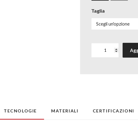
Taglia
Calza
Agg
Merino
Heavy
half-
cut
quantità
TECNOLOGIE
MATERIALI
CERTIFICAZIONI