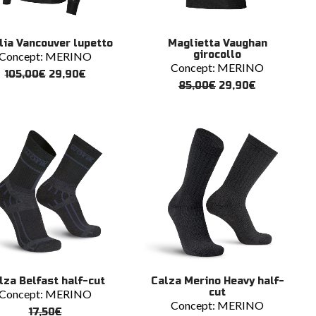
to
Questo
SCEGLI
SCEGLI
ia Vancouver lupetto
Maglietta Vaughan
tto
prodotto
girocollo
Concept:
MERINO
ha
Concept:
MERINO
più
Il
Il
105,00
€
29,90
€
ti.
varianti.
prezzo
prezzo
Il
Il
85,00
€
29,90
€
originale
attuale
prezzo
prezzo
Le
era:
è:
originale
attuale
ni
opzioni
105,00€.
29,90€.
era:
è:
ono
possono
85,00€.
29,90€.
e
essere
scelte
nella
a
pagina
del
tto
prodotto
to
Questo
SCEGLI
SCEGLI
lza Belfast half-cut
Calza Merino Heavy half-
tto
prodotto
cut
Concept:
MERINO
ha
Concept:
MERINO
più
17,50
€