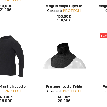
Questo
Ques
SCEGLI
30,00
€
Maglia Mayo lupetto
Magl
prodotto
prodo
21,00
€
Concept:
PROTECH
ha
ha
più
più
155,00
€
varianti.
varian
108,50
€
Le
Le
opzioni
opzio
possono
poss
ESA
essere
esser
scelte
scelte
nella
nella
pagina
pagin
del
del
prodotto
prodo
Questo
Ques
SCEGLI
SCEGLI
Mast girocollo
Proteggi collo Teide
Pa
prodotto
prodo
pt:
PROTECH
Concept:
PROTECH
ha
ha
più
più
140,00
€
40,00
€
varianti.
varian
98,00
€
28,00
€
Le
Le