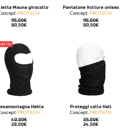
to
Questo
SCEGLI
SCEGLI
ietta Mauna girocollo
Pantalone Vulture unisex
tto
prodotto
Concept:
PROTECH
Concept:
PROTECH
ha
più
115,00
€
115,00
€
ti.
varianti.
80,50
€
80,50
€
Le
ni
opzioni
ono
possono
URITO
e
essere
scelte
nella
a
pagina
del
tto
prodotto
to
Questo
SCEGLI
SCEGLI
ssamontagna Hekla
Proteggi collo Hall
tto
prodotto
Concept:
PROTECH
Concept:
PROTECH
ha
più
40,00
€
35,00
€
ti.
varianti.
28,00
€
24,50
€
Le