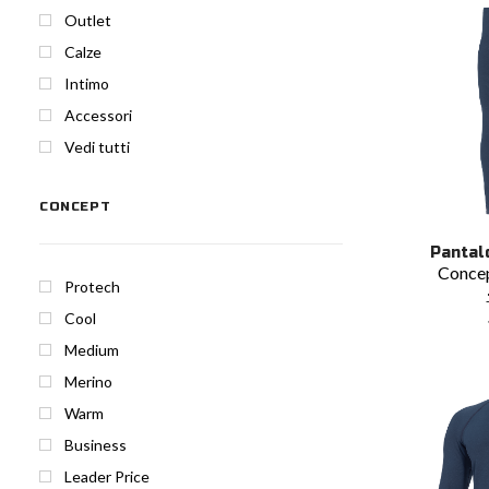
Outlet
Calze
Intimo
Accessori
Vedi tutti
CONCEPT
Questo
Pantal
prodotto
Conce
ha
Protech
più
varianti.
Cool
Le
Medium
opzioni
possono
Merino
essere
Warm
scelte
nella
Business
pagina
Leader Price
del