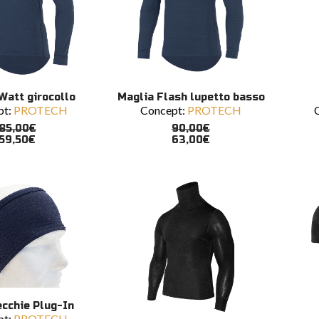
prodotto
prodo
Questo
Ques
SCEGLI
SCEGLI
Watt girocollo
Maglia Flash lupetto basso
prodotto
prodo
pt:
PROTECH
Concept:
PROTECH
ha
ha
più
più
85,00
€
90,00
€
varianti.
varian
59,50
€
63,00
€
Le
Le
opzioni
opzio
possono
poss
essere
esser
scelte
scelte
nella
nella
pagina
pagin
del
del
prodotto
prodo
SCEGLI
cchie Plug-In
pt:
PROTECH