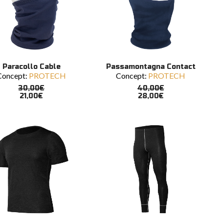
tto
prodotto
to
Questo
SCEGLI
SCEGLI
Paracollo Cable
Passamontagna Contact
tto
prodotto
Concept:
PROTECH
Concept:
PROTECH
ha
più
30,00
€
40,00
€
ti.
varianti.
21,00
€
28,00
€
Le
ni
opzioni
ono
possono
e
essere
scelte
nella
a
pagina
del
tto
prodotto