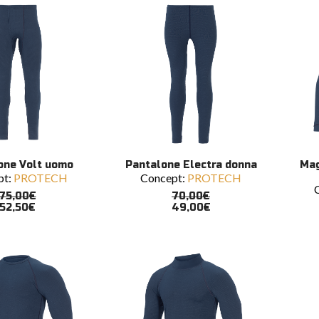
Questo
Ques
SCEGLI
SCEGLI
one Volt uomo
Pantalone Electra donna
Mag
prodotto
prodo
pt:
PROTECH
Concept:
PROTECH
ha
ha
più
più
75,00
€
70,00
€
varianti.
varian
52,50
€
49,00
€
Le
Le
opzioni
opzio
possono
poss
essere
esser
scelte
scelte
nella
nella
pagina
pagin
del
del