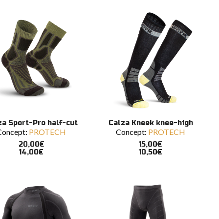
ni
opzioni
ono
possono
e
essere
scelte
nella
a
pagina
del
tto
prodotto
to
Questo
SCEGLI
SCEGLI
za Sport-Pro half-cut
Calza Kneek knee-high
tto
prodotto
Concept:
PROTECH
Concept:
PROTECH
ha
più
20,00
€
15,00
€
ti.
varianti.
14,00
€
10,50
€
Le
ni
opzioni
ono
possono
e
essere
scelte
nella
a
pagina