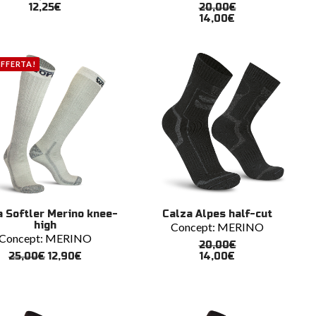
ti.
varianti.
12,25
€
20,00
€
14,00
€
Le
ni
opzioni
ono
possono
e
essere
OFFERTA!
scelte
nella
a
pagina
del
tto
prodotto
to
Questo
SCEGLI
SCEGLI
a Softler Merino knee-
Calza Alpes half-cut
tto
prodotto
high
Concept:
MERINO
ha
Concept:
MERINO
più
20,00
€
ti.
varianti.
Il
Il
25,00
€
12,90
€
14,00
€
prezzo
prezzo
Le
originale
attuale
ni
opzioni
era:
è:
ono
possono
25,00€.
12,90€.
e
essere