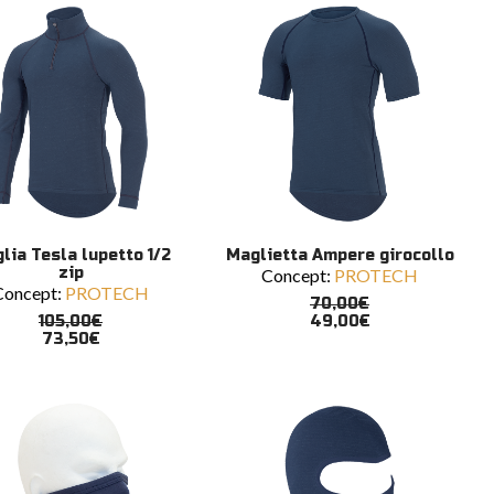
to
Questo
SCEGLI
SCEGLI
lia Tesla lupetto 1/2
Maglietta Ampere girocollo
tto
prodotto
zip
Concept:
PROTECH
ha
Concept:
PROTECH
più
70,00
€
ti.
varianti.
105,00
€
49,00
€
73,50
€
Le
ni
opzioni
ono
possono
e
essere
scelte
nella
a
pagina
del