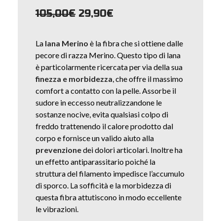
Il
Il
105,00
€
29,90
€
prezzo
prezzo
originale
attuale
La
lana Merino
è la fibra che si ottiene dalle
era:
è:
pecore di razza Merino. Questo tipo di lana
105,00€.
29,90€.
è particolarmente ricercata per via della sua
finezza e morbidezza
, che offre il massimo
comfort a contatto con la pelle. Assorbe il
sudore in eccesso neutralizzandone le
sostanze nocive, evita qualsiasi colpo di
freddo trattenendo il calore prodotto dal
corpo e fornisce un valido aiuto alla
prevenzione
dei dolori articolari. Inoltre ha
un effetto antiparassitario poiché la
struttura del filamento impedisce l’accumulo
di sporco. La sofficità e la morbidezza di
questa fibra attutiscono in modo eccellente
le vibrazioni.