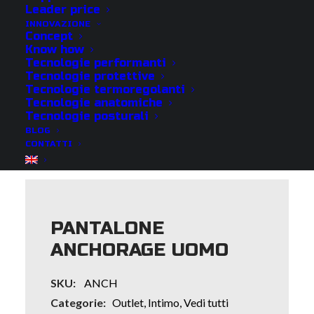
Leader price
INNOVAZIONE
Concept
Know how
Tecnologie performanti
Tecnologie protettive
Tecnologie termoregolanti
Tecnologie anatomiche
Tecnologie posturali
BLOG
CONTATTI
PANTALONE
ANCHORAGE UOMO
SKU:
ANCH
Categorie:
Outlet
,
Intimo
,
Vedi tutti