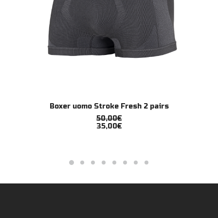
Questo
Boxer uomo Stroke Fresh 2 pairs
prodotto
SCEGLI
ha
50,00
€
più
35,00
€
varianti.
Le
opzioni
possono
essere
scelte
nella
pagina
del