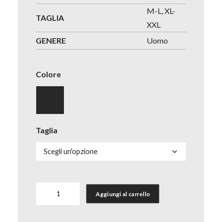
M-L, XL-
TAGLIA
XXL
GENERE
Uomo
Colore
Taglia
Pantalone
Aggiungi al carrello
Anchorage
uomo