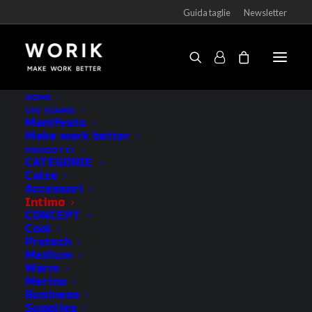
Guida taglie
Newsletter
Pantalone Anchorage uomo
HOME
CHI SIAMO
Home
Prodotti
Pantalone Anchorage uomo
Manifesto
Make work better
PRODOTTI
CATEGORIE
Calze
Accessori
Intimo
CONCEPT
IN
Cool
OFFERTA!
Protech
Medium
Warm
Merino
Business
Supplies