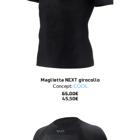
Questo
SCEGLI
Maglietta NEXT girocollo
prodotto
Concept:
COOL
ha
più
65,00
€
varianti.
45,50
€
Le
opzioni
possono
essere
scelte
nella