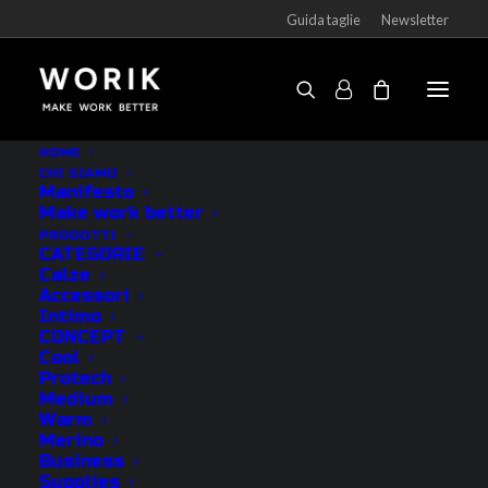
Guida taglie
Newsletter
HOME
CHI SIAMO
Manifesto
CATEGORIE
Make work better
PRODOTTI
CATEGORIE
Calze
Outlet
Accessori
Intimo
Calze
CONCEPT
Intimo
Cool
Protech
Accessori
Medium
Vedi tutti
Warm
Merino
Business
CONCEPT
Supplies