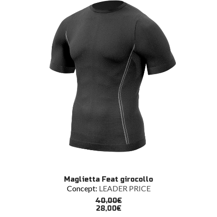
essere
scelte
nella
pagina
del
prodotto
Questo
SCEGLI
Maglietta Feat girocollo
prodotto
Concept:
LEADER PRICE
ha
più
40,00
€
varianti.
28,00
€