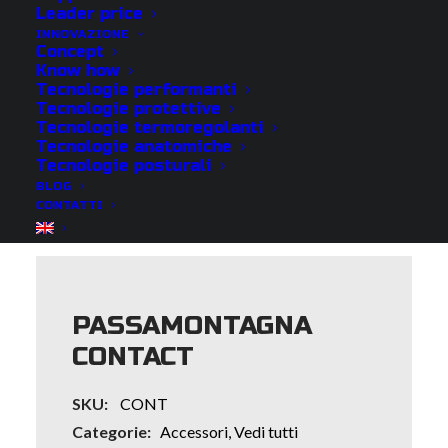
Leader price
INNOVAZIONE
Concept
Know how
Tecnologie performanti
Tecnologie protettive
Tecnologie termoregolanti
Tecnologie anatomiche
Tecnologie posturali
BLOG
CONTATTI
PASSAMONTAGNA
CONTACT
SKU:
CONT
Categorie:
Accessori
,
Vedi tutti