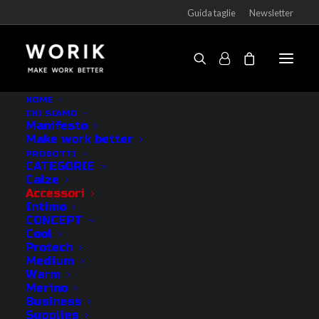
Guida taglie
Newsletter
Passamontagna Contact
HOME
CHI SIAMO
Home
Prodotti
Passamontagna Contact
Manifesto
Make work better
PRODOTTI
CATEGORIE
Calze
Accessori
Intimo
CONCEPT
Cool
Protech
Medium
Warm
Merino
Business
Supplies