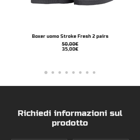
Questo
Boxer uomo Stroke Fresh 2 pairs
prodotto
SCEGLI
ha
50,00
€
più
35,00
€
varianti.
Le
opzioni
possono
essere
scelte
nella
pagina
del
prodotto
Richiedi informazioni sul
prodotto