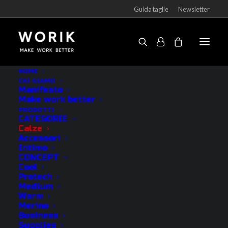
Guida taglie
Newsletter
Calza Mycotton short-cut 2 pairs
HOME
CHI SIAMO
Home
Prodotti
Calza Mycotton short-cut 2 pairs
Manifesto
Make work better
PRODOTTI
CATEGORIE
Calze
Accessori
Intimo
CONCEPT
Cool
Protech
Medium
Warm
Merino
Business
Supplies