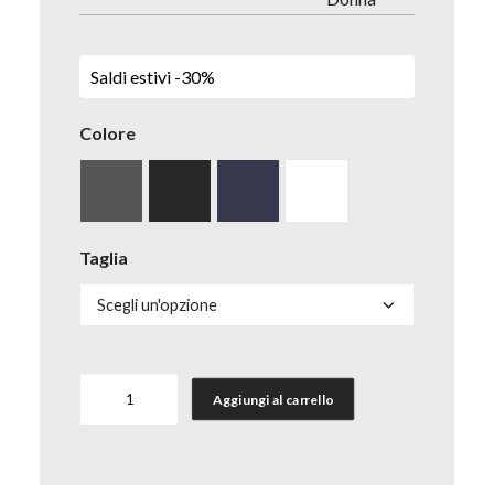
Saldi estivi -30%
Colore
Taglia
Calza
Aggiungi al carrello
Mycotton
short-
cut