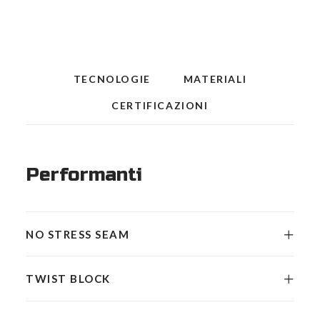
2
pairs
quantità
TECNOLOGIE
MATERIALI
CERTIFICAZIONI
Performanti
NO STRESS SEAM
TWIST BLOCK