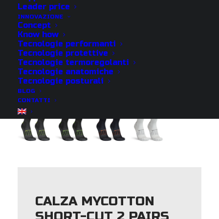
Leader price
INNOVAZIONE
Concept
Know how
Tecnologie performanti
Tecnologie protettive
Tecnologie termoregolanti
Tecnologie anatomiche
Tecnologie posturali
BLOG
CONTATTI
CALZA MYCOTTON
SHORT-CUT 2 PAIRS