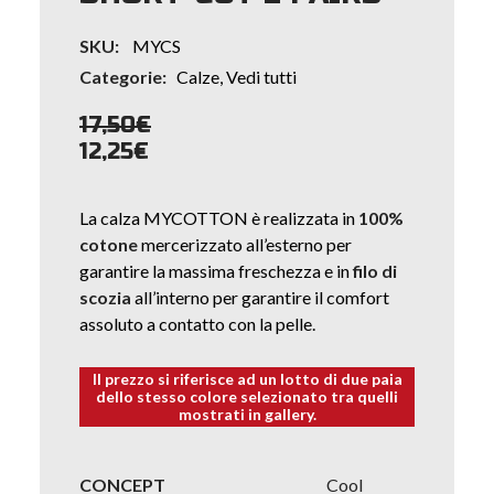
SKU:
MYCS
Categorie:
Calze
,
Vedi tutti
17,50
€
12,25
€
La calza MYCOTTON è realizzata in
100%
cotone
mercerizzato all’esterno per
garantire la massima freschezza e in
filo di
scozia
all’interno per garantire il comfort
assoluto a contatto con la pelle.
Il prezzo si riferisce ad un lotto di due paia
dello stesso colore selezionato tra quelli
mostrati in gallery.
CONCEPT
Cool