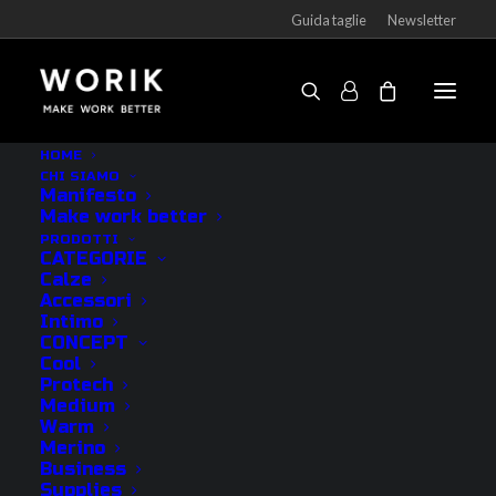
Guida taglie
Newsletter
HOME
CHI SIAMO
NEWS
Manifesto
Make work better
PRODOTTI
Novità, fiere ed eventi
CATEGORIE
Calze
Accessori
Intimo
CONCEPT
Cool
Protech
Medium
Warm
Merino
Non è stato trovato nulla.
Business
Supplies