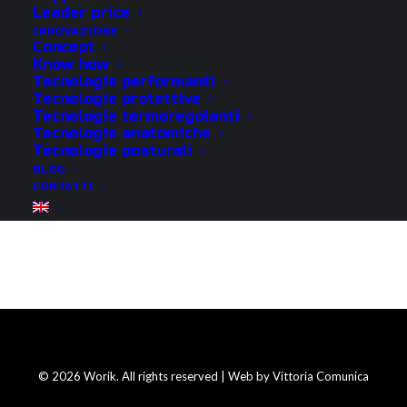
Leader price
INNOVAZIONE
Concept
Know how
Tecnologie performanti
Tecnologie protettive
Tecnologie termoregolanti
Tecnologie anatomiche
Tecnologie posturali
BLOG
CONTATTI
© 2026 Worik. All rights reserved | Web by
Vittoria Comunica